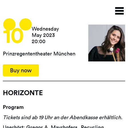
Skip
T
to
n
main
content
10
Wednesday
May 2023
20:00
Prinzregententheater München
Buy now
HORIZONTE
Program
Tickets sind ab 19 Uhr an der Abendkasse erhältlich.
Unerhört: Gregor A. Mayrhofers „Recycling