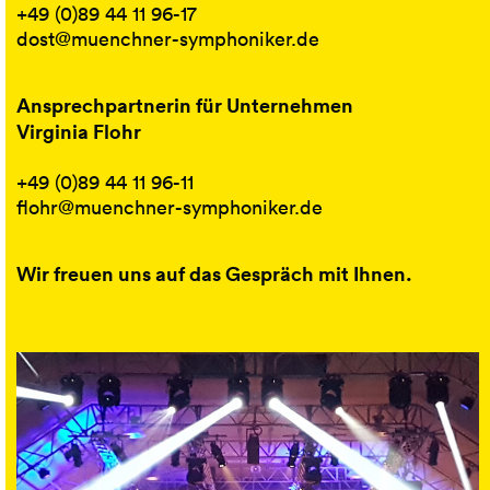
+49 (0)89 44 11 96-17
dost@muenchner-symphoniker.de
Ansprechpartnerin für Unternehmen
Virginia Flohr
+49 (0)89 44 11 96-11
flohr@muenchner-symphoniker.de
Wir freuen uns auf das Gespräch mit Ihnen.