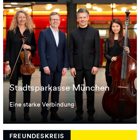
Stadtsparkasse München
Stadtsparkasse München
Eine starke Verbindung
Eine starke Verbindung
FREUNDESKREIS