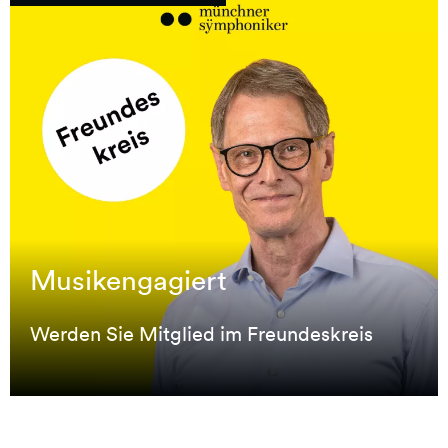
Musikengagiert
Musikengagiert
Werden Sie Mitglied im Freundeskreis
Werden Sie Mitglied im Freundeskreis