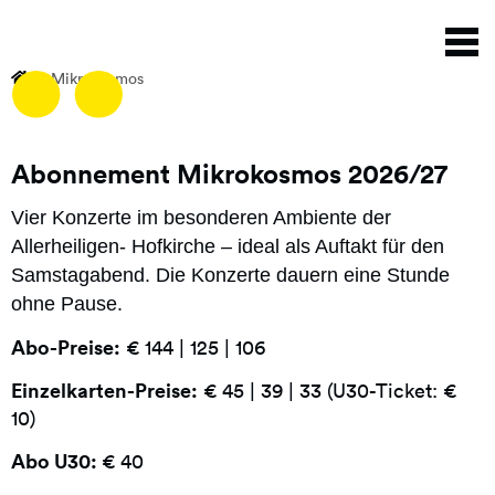
Direkt
N
zum
a
Inhalt
Mikrokosmos
Abonnement Mikrokosmos 2026/27
Vier Konzerte im besonderen Ambiente der
Allerheiligen- Hofkirche – ideal als Auftakt für den
Samstagabend. Die Konzerte dauern eine Stunde
ohne Pause.
Abo-Preise:
€ 144 | 125 | 106
Einzelkarten-Preise:
€ 45 | 39 | 33 (U30-Ticket: €
10)
Abo U30:
€ 40