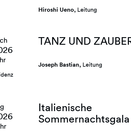
Hiroshi Ueno,
Leitung
TANZ UND ZAUBE
ch
2026
hr
Joseph Bastian,
Leitung
idenz
Italienische
ag
2026
Sommernachtsgala
hr