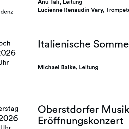
Anu Tali,
Leitung
Lucienne Renaudin Vary,
Trompet
idenz
Italienische Somme
och
2026
Uhr
Michael Balke,
Leitung
Oberstdorfer Musi
erstag
 2026
Eröffnungskonzert
 Uhr