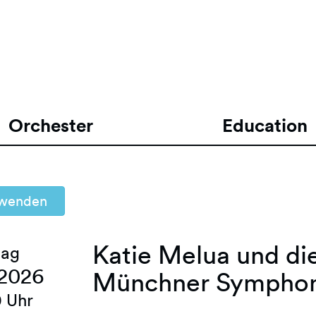
Orchester
Education
wenden
Katie Melua und di
tag
 2026
Münchner Symphon
 Uhr