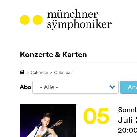
Direkt
zum
Inhalt
Konzerte & Karten
Hauptnavigation
Calendar
Calendar
Abo
An
05
Sonn
Juli
20:00