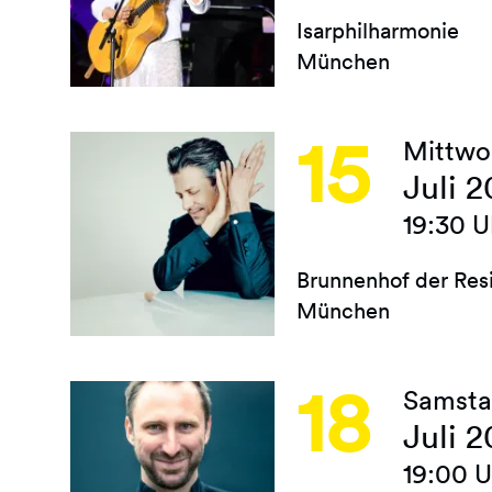
Isarphilharmonie
München
15
Mittwo
Juli 
19:30 U
Brunnenhof der Res
München
18
Samst
Juli 
19:00 U