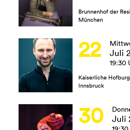
Brunnenhof der Res
München
22
Mittw
Juli 
19:30 
Kaiserliche Hofburg
Innsbruck
30
Donn
Juli
19:30