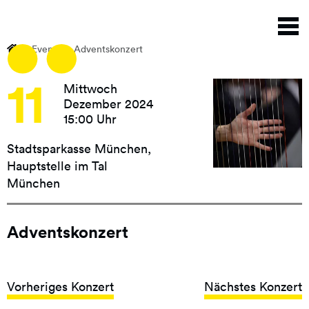
Direkt
N
zum
a
Inhalt
Events
Adventskonzert
11
Mittwoch
Dezember 2024
15:00 Uhr
Stadtsparkasse München,
Hauptstelle im Tal
München
Adventskonzert
Vorheriges Konzert
Nächstes Konzert