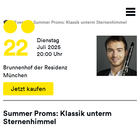
Direkt
N
zum
a
Inhalt
Events
Summer Proms: Klassik unterm Sternenhimmel
22
Dienstag
Juli 2025
20:00 Uhr
Brunnenhof der Residenz
München
Jetzt kaufen
Summer Proms: Klassik unterm
Sternenhimmel