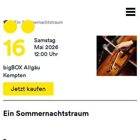
Direkt
N
zum
a
Inhalt
Ein Sommernachtstraum
16
Samstag
Mai 2026
12:00 Uhr
bigBOX Allgäu
Kempten
Jetzt kaufen
Ein Sommernachtstraum