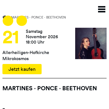
Direkt
N
zum
a
Inhalt
MARTINES · PONCE · BEETHOVEN
21
Samstag
November 2026
18:00 Uhr
Allerheiligen-Hofkirche
Mikrokosmos
Jetzt kaufen
MARTINES · PONCE · BEETHOVEN