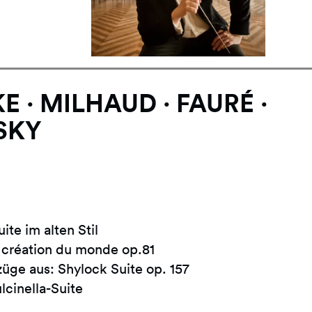
 · MILHAUD · FAURÉ ·
SKY
ite im alten Stil
création du monde op.81
üge aus: Shylock Suite op. 157
lcinella-Suite