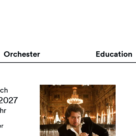
Orchester
Education
ch
 2027
hr
er