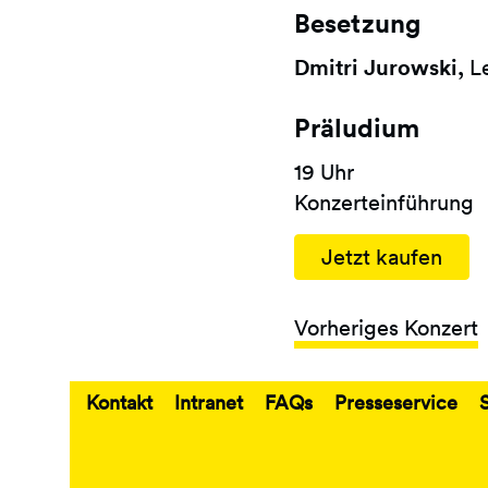
Besetzung
Dmitri Jurowski,
Le
Präludium
19 Uhr
Konzerteinführung
Jetzt kaufen
Vorheriges Konzert
Kontakt
Intranet
FAQs
Presseservice
Fußbereich