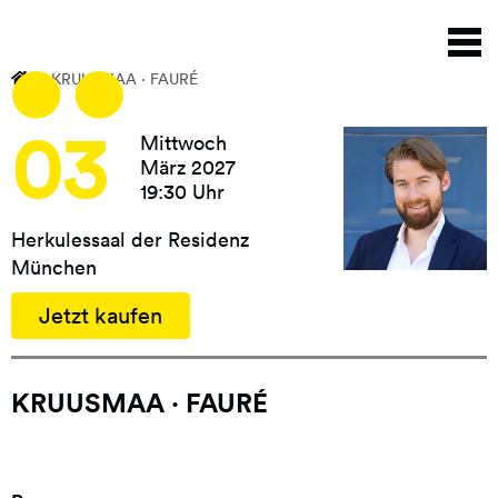
Direkt
N
zum
a
Inhalt
KRUUSMAA · FAURÉ
03
Mittwoch
März 2027
19:30 Uhr
Herkulessaal der Residenz
München
Jetzt kaufen
KRUUSMAA · FAURÉ