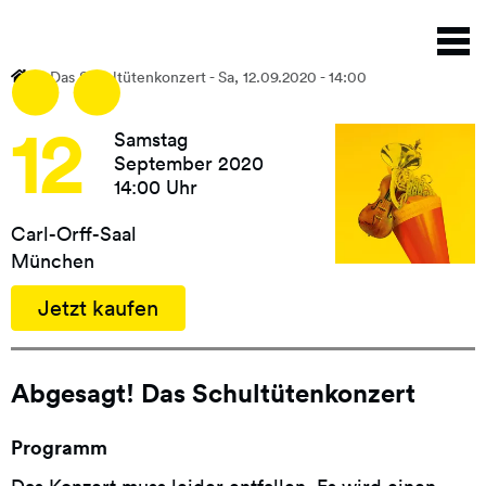
Direkt
N
zum
a
Inhalt
Das Schultütenkonzert - Sa, 12.09.2020 - 14:00
12
Samstag
September 2020
14:00 Uhr
Carl-Orff-Saal
München
Jetzt kaufen
Abgesagt! Das Schultütenkonzert
Programm