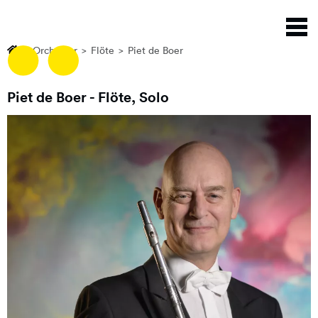
Direkt
N
zum
a
Inhalt
Orchester
Flöte
Piet de Boer
Piet de Boer
- Flöte, Solo